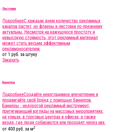
Листовки
Подробнее
С каждым днем количество рекламных
каналов растет, но флаеры и листовки по-прежнему
актуальны. Несмотря на кажущуюся простоту и
невысокую стоимость, этот рекламный материал
может стать весьма эффективным
рекламоносителем.
от 1 руб. за штуку
Заказать
Баннеры
Подробнее
Создайте неизгладимое впечатление и
продвигайте свой бренд с помощью баннеров.
Баннеры - недорогой рекламный инструмент,
притягивающий взгляды на массовых мероприятиях,
на улицах, в торговых центрах и офисах, а также
везде, где люди собираются или проходят через них.
2
от 400 руб. за м